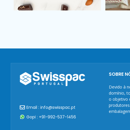
SOBRE N
Devido à n
domínio, to
o objetivo
produtores
Email : info@swisspac.pt
embalagem
Gopi : +91-992-537-1456