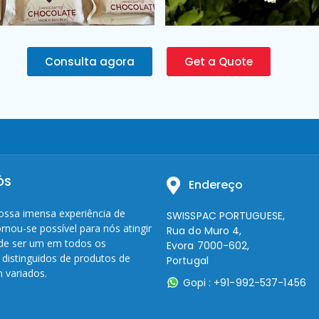
Consulta agora
Get a Quote
ÓS
Endereço
ossa imensa experiência de
SWISSPAC PORTUGUESE,
rnou-se possível para nós atingir
Rua do Muro 4,
 de ser um em todos os
Evora 7000-602,
 distinguidos de produtos de
Portugal
 variados.
Gopi : +91-992-537-1456