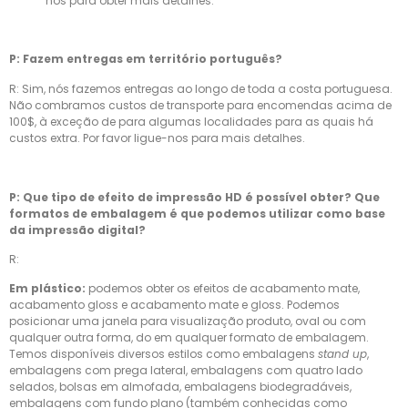
nos para obter mais detalhes.
P: Fazem entregas em território português?
R: Sim, nós fazemos entregas ao longo de toda a costa portuguesa.
Não combramos custos de transporte para encomendas acima de
100$, à exceção de para algumas localidades para as quais há
custos extra. Por favor ligue-nos para mais detalhes.
P: Que tipo de efeito de impressão HD é possível obter? Que
formatos de embalagem é que podemos utilizar como base
da impressão digital?
R:
Em plástico:
podemos obter os efeitos de acabamento mate,
acabamento gloss e acabamento mate e gloss. Podemos
posicionar uma janela para visualização produto, oval ou com
qualquer outra forma, do em qualquer formato de embalagem.
Temos disponíveis diversos estilos como embalagens
stand up
,
embalagens com prega lateral, embalagens com quatro lado
selados, bolsas em almofada, embalagens biodegradáveis,
embalagens com fundo plano (também conhecidas como